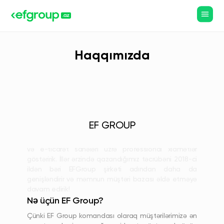
davam edirik!
Necə çalışırıq?
Müştərimizi partnyorumuz kimi görüb, müştərimizin
uğurunu öz uğurumuz kimi mənimsəyirik. Qüsursuz iş
Haqqımızda
ortaya çıxartmaq və ideal veb sayt hazırlanmasının
təməlində analitika, dizayn, kodlama və
optimizasiyadan ibarət 4 hissəli iş prosesimiz dayanır.
Biz kimik?
EFGroup olaraq peşəkar və təcrübəli komandamız ilə
EF GROUP
veb saytların hazırlanması, veb dizayn, mobil tətbiq
və e-ticarət sahələri üzrə professional xidmətlər
göstəririk. İllər ərzində qazandığımız təcrübəni 2018-ci
ildən bəri EFGroup şirkəti adından daha da
genişləndirir və məmnun müştəri bazası əldə etməyə
davam edirik!
Nə üçün EF Group?
Çünki EF Group komandası olaraq müştərilərimizə ən
son texnologiyaya uyğun xidmət göstərmək üçün